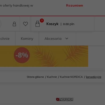
on oferty handlowej w
Rozumiem
0
Koszyk
|
pln
0.00
uchnie
Kominy
Akcesoria
Strona główna
Kuchnie
Kuchnie NORDICA
konwekcyjne