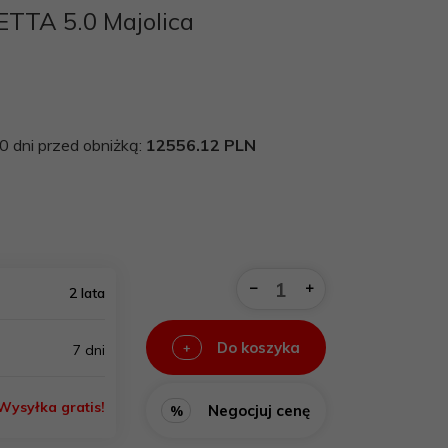
ETTA 5.0 Majolica
0 dni przed obniżką:
12556.12 PLN
2 lata
Do koszyka
+
7 dni
Wysyłka gratis!
Negocjuj cenę
%