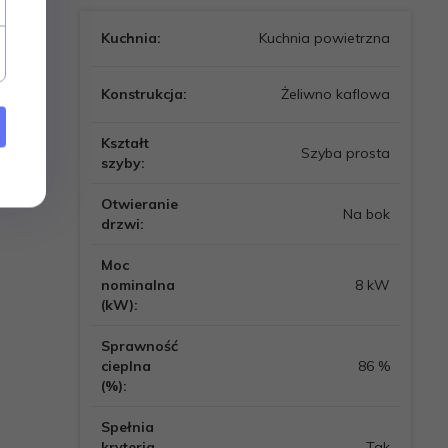
Kuchnia:
Kuchnia powietrzna
Konstrukcja:
Żeliwno kaflowa
Kształt
Szyba prosta
szyby:
Otwieranie
Na bok
drzwi:
Moc
nominalna
8 kW
(kW):
Sprawność
cieplna
86 %
(%):
Spełnia
kryteria
Tak