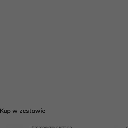
Kup w zestawie
Chromowany ruszt do
WYMIARY:
Z