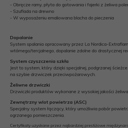
- Obręcze ramy, płyta do gotowania i fajerki z żeliwa po
- Szuflada na drewno
- W wyposażeniu emaliowana blacha do pieczenia
Dopalanie
System spalania opracowany przez La Nordica-Extraflam
wtórnego/tercjalnego, dopalanie zdolne do drastycznej redu
System czyszczenia szkła
Jest to system, który dzięki specjalnej, podgrzanej ście
na szybie drzwiczek przeciwpożarowych.
Żeliwne drzwiczki
Drzwiczki produktów wykonane z wysokiej jakości żeliwa
Zewnętrzny wlot powietrza (ASC)
Specjalny system łączący, który umożliwia pobór powie
ogrzanego pomieszczenia.
Certyfikaty uzyskane przez najbardziej prestiżowe międzynaro