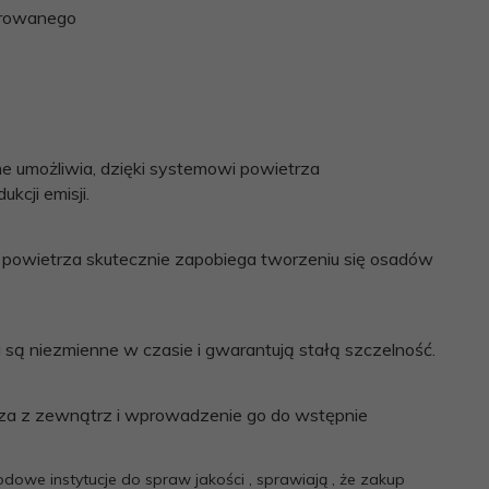
lerowanego
e umożliwia, dzięki systemowi powietrza
kcji emisji.
żce powietrza skutecznie zapobiega tworzeniu się osadów
 są niezmienne w czasie i gwarantują stałą szczelność.
trza z zewnątrz i wprowadzenie go do wstępnie
dowe instytucje do spraw jakości , sprawiają , że zakup