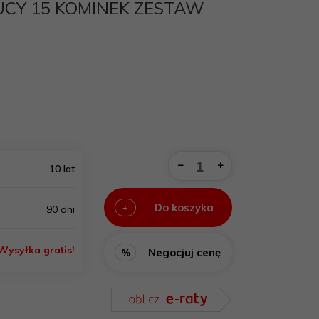
CY 15 KOMINEK ZESTAW
10 lat
Do koszyka
+
90 dni
Wysyłka gratis!
Negocjuj cenę
%