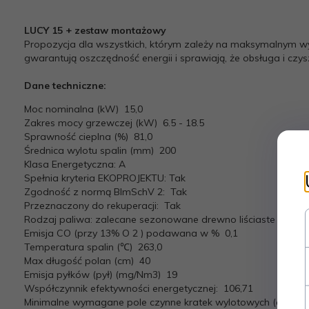
1697533555-energy-card-1-
LUCY 15 + zestaw montażowy
Propozycja dla wszystkich, którym zależy na maksymalnym w
gwarantują oszczędność energii i sprawiają, że obsługa i cz
1697533556-energy-card
Dane techniczne:
1697533556-druk-instrukcja-powietrzne-druk
Moc nominalna (kW)
15,0
Zakres mocy grzewczej (kW) 6.5
- 18.5
Sprawność cieplna (%) 81
,0
Średnica wylotu spalin (mm) 20
0
Klasa Energetyczna: A
Spełnia kryteria EKOPROJEKTU:
Tak
Zgodność z normą BImSchV 2: Tak
Przeznaczony do rekuperacji: Tak
Rodzaj paliwa:
zalecane sezonowane drewno liściaste o wilg
Emisja CO (przy 13% O 2 ) podawana w %
0,1
Temperatura spalin (℃) 263
,0
Max długość polan (cm) 40
Emisja pyłków (pył) (mg/Nm3) 19
Współczynnik efektywności energetycznej:
106,71
Minimalne wymagane pole czynne kratek wylotowych (cm2)
≥