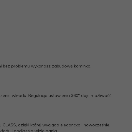
ymi bez problemu wykonasz zabudowę kominka.
czenie wkładu. Regulacja ustawienia 360° daje możliwość
 GLASS, dzięki której wygląda elegancko i nowocześnie.
ładu i podkreśla wizję ognia.