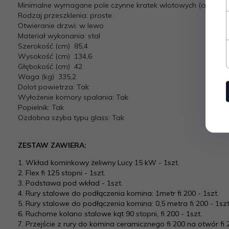
Minimalne wymagane pole czynne kratek wlotowych (cm2)
≥7
Rodzaj przeszklenia:
proste
Otwieranie drzwi: w lewo
Materiał wykonania:
stal
Szerokość (cm) 85,4
Wysokość (cm)
134,6
Głębokość (cm)
42
Waga (kg) 335,2
Dolot powietrza:
Tak
Wyłożenie komory spalania:
Tak
Popielnik: Tak
Ozdobna szyba typu glass:
Tak
ZESTAW ZAWIERA:
1. Wkład kominkowy żeliwny Lucy 15 kW - 1szt.
2. Flex fi 125 stopni - 1szt.
3. Podstawa pod wkład - 1szt.
4. Rury stalowe do podłączenia komina: 1metr fi 200 - 1szt.
5. Rury stalowe do podłączenia komina: 0,5 metra fi 200 - 1szt
6. Ruchome kolano stalowe kąt 90 stopni, fi 200 - 1szt.
7. Przejście z rury do komina ceramicznego fi 200 na otwór fi 2