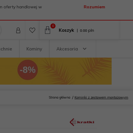
on oferty handlowej w
Rozumiem
0
Koszyk
|
pln
0.00
uchnie
Kominy
Akcesoria
Strona główna
Kominki z zestawem montażowym