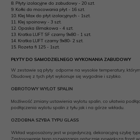
8. Płyty izolacyjne do zabudowy - 20 szt.
9. Kołki do mocowania płyt - 16 szt.
10. Klej Max do płyt izolacyjnych - 1szt.
11. Klej spoinowy - 3 szt.
12. Opaska ślimakowa - 4 szt.
13. Kratka LUFT SF czarny 9x80 - 1 szt.
14. Kratka LUFT czarny 9x80- 2 szt.
15. Rozeta fi 125 - 1szt.
PŁYTY DO SAMODZIELNEGO WYKONANIA ZABUDOWY
W zestawie są płyty odporne na wysokie temperatury, któr
Obudowę z tych płyt wykonuje się wygodnie i szybko.
OBROTOWY WYLOT SPALIN
Możliwość zmiany ustawienia wylotu spalin, co ułatwia podłą
podłączenia wylotu spalin z tyłu jak i na górze wkładu.
OZDOBNA SZYBA TYPU GLASS
Wkład wyposażony jest w pojedynczą, dekoracyjną szybę typu
Zastosowanie tego rozwiązania optycznie powiększa front wk