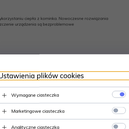
ykorzystaniu ciepła z kominka. Nowoczesne rozwiązania
yszczenie urządzenia są bezproblemowe
Ustawienia plików cookies
otności ≤20%
Wymagane ciasteczka
Marketingowe ciasteczka
900
Analityczne ciasteczka