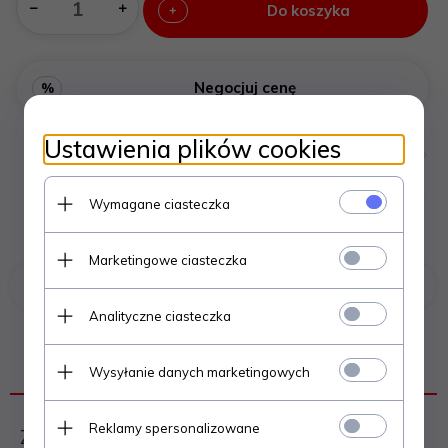
Do koszyka
+
Negocjuj cenę
%
Ustawienia plików cookies
Wymagane ciasteczka
Marketingowe ciasteczka
Poprzedni produkt
Następny produkt
Analityczne ciasteczka
OPIS PRODUKTU
Wysyłanie danych marketingowych
Reklamy spersonalizowane
Zestaw kominkowy Beczka