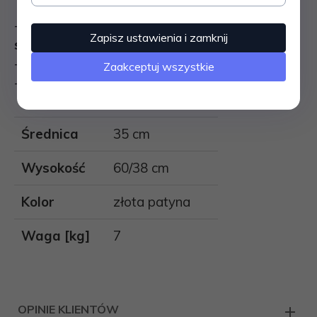
- W zestawie:
łopatka, zmiotka, pogrzebacz,
Zapisz ustawienia i zamknij
szczypce
- Spełnia także rolę kosza na drewno
Zaakceptuj wszystkie
- Kuty
Średnica
35 cm
Wysokość
60/38 cm
Kolor
złota patyna
Waga [kg]
7
OPINIE KLIENTÓW