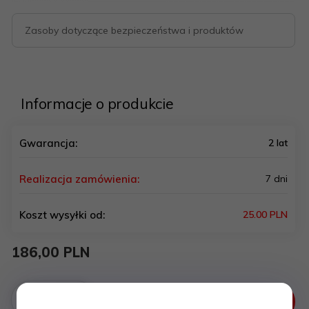
Zasoby dotyczące bezpieczeństwa i produktów
Informacje o produkcie
Gwarancja:
2 lat
Realizacja zamówienia:
7 dni
Koszt wysyłki od:
25.00 PLN
186,
00
PLN
Do koszyka
+