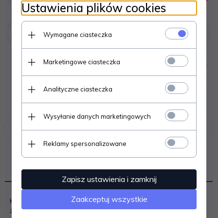
Ustawienia plików cookies
Negocjuj cenę
%
Wymagane ciasteczka
Marketingowe ciasteczka
Analityczne ciasteczka
Wysyłanie danych marketingowych
Poprzedni produkt
Następny produkt
Reklamy spersonalizowane
OPIS PRODUKTU
Zapisz ustawienia i zamknij
Zaakceptuj wszystkie
KRATKA kominkowa 22x45 cm malowana grafitowa z
żaluzją. Kratka kominkowa malowana grafitowa zapewnia