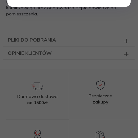
odpowiednią cyrkulację powietrza wokół wkładu
kominkowego oraz odprowadza ciepłe powietrze do
pomieszczenia.
PLIKI DO POBRANIA
OPINIE KLIENTÓW
Bezpieczne
Darmowa dostawa
zakupy
od 1500zł