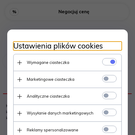
Negocjuj cenę
%
Ustawienia plików cookies
Poprzedni produkt
Następny produkt
Wymagane ciasteczka
Marketingowe ciasteczka
OPIS PRODUKTU
Analityczne ciasteczka
KRATKA kominkowa 11x17cm malowana grafitowa. Kratki
kominkowe malowane koloru grafitowego to dopełnienie
Wysyłanie danych marketingowych
każdej eleganckiej przestrzeni.
Reklamy spersonalizowane