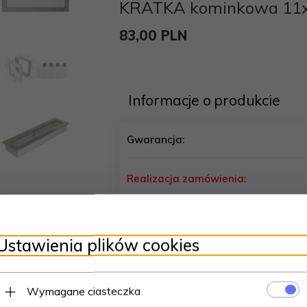
KRATKA kominkowa 11x4
83,
00
PLN
Informacje o produkcie
Gwarancja:
Realizacja zamówienia:
Koszt wysyłki od:
Ustawienia plików cookies
Wymagane ciasteczka