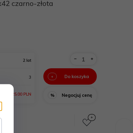
2 czarno-złota
2 lat
Do koszyka
+
3
25.00 PLN
Negocjuj cenę
%