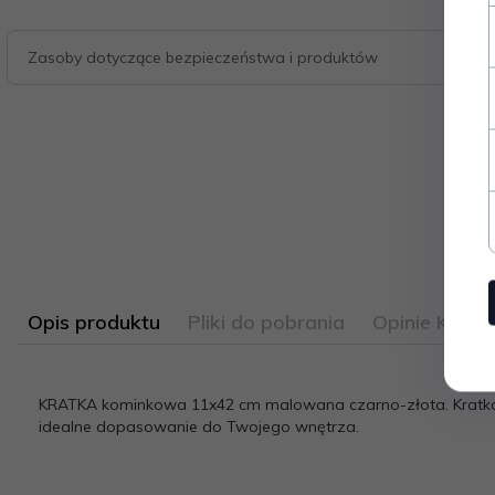
Zasoby dotyczące bezpieczeństwa i produktów
Opis produktu
Pliki do pobrania
Opinie Klien
1513853534-kratka-czarno-zlota-11x42
KRATKA kominkowa 11x42 cm malowana czarno-złota. Kratk
idealne dopasowanie do Twojego wnętrza.