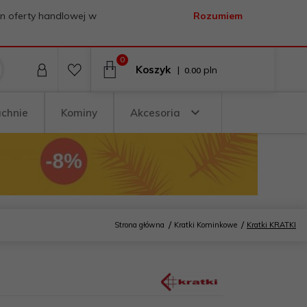
on oferty handlowej w
Rozumiem
0
Koszyk
|
pln
0.00
uchnie
Kominy
Akcesoria
Strona główna
Kratki Kominkowe
Kratki KRATKI