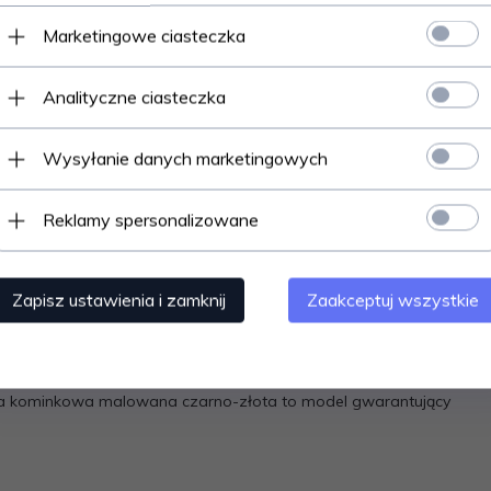
Marketingowe ciasteczka
Analityczne ciasteczka
Wysyłanie danych marketingowych
Reklamy spersonalizowane
Zapisz ustawienia i zamknij
Zaakceptuj wszystkie
tów
a kominkowa malowana czarno-złota to model gwarantujący