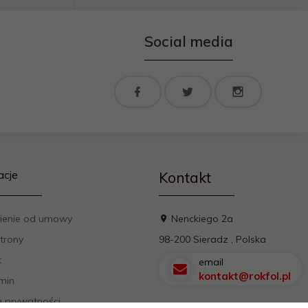
Social media
acje
Kontakt
ienie od umowy
Nenckiego 2a
trony
98-200
Sieradz
,
Polska
t
email
kontakt@rokfol.pl
min
a prywatności