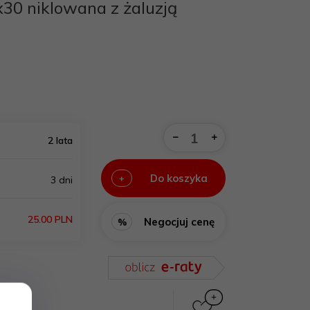
0 niklowana z żaluzją
2 lata
Do koszyka
+
3 dni
25.00 PLN
Negocjuj cenę
%