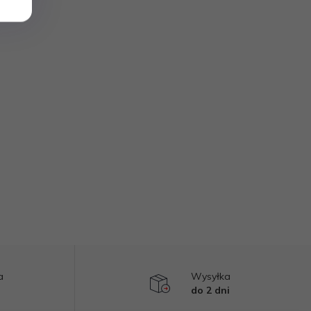
a
Wysyłka
do 2 dni