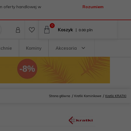
on oferty handlowej w
Rozumiem
0
Koszyk
|
pln
0.00
uchnie
Kominy
Akcesoria
Strona główna
Kratki Kominkowe
Kratki KRATKI