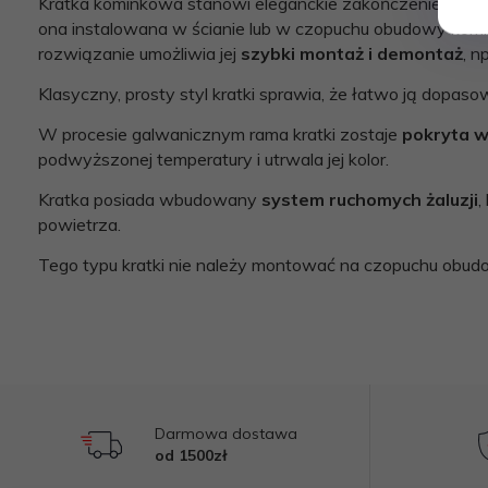
Kratka kominkowa stanowi eleganckie zakończenie kanał
ona instalowana w ścianie lub w czopuchu obudowy komin
rozwiązanie umożliwia jej
szybki montaż i demontaż
, n
Klasyczny, prosty styl kratki sprawia, że łatwo ją dopa
W procesie galwanicznym rama kratki zostaje
pokryta w
podwyższonej temperatury i utrwala jej kolor.
Kratka posiada wbudowany
system ruchomych żaluzji
,
powietrza.
Tego typu kratki nie należy montować na czopuchu obud
Darmowa dostawa
od 1500zł