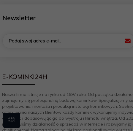
Newsletter
Podaj swój adres e-mail..
E-KOMINKI24H
Nasza firma istnieje na rynku od 1997 roku. Od początku działalno
zajmujemy się profesjonalną budową kominków. Specjalizujemy si
projektowaniu, montażu i produkcji instalacji kominkowych. Spełni
oczekiwania naszych klientów każdy kominek wykonujemy indywid
aranżując i dopasowując go do wystroju i klimatu wnętrza. Od 20
rozszerzyliśmy działalność o sprzedaż w internecie i rozwijamy ją
chwili obecnej. Nasza załoga na bieżąco doskonali swoją wiedzę i