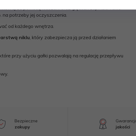
ów rozprowadzających ciepłe powietrze z kominka. Jest
kowej za pomocą kieszeni oraz giętkich zapinek. Takie
p. na potrzeby jej oczyszczenia.
sować od każdego wnętrza.
arstwą niklu
, który zabezpiecza ją przed działaniem
 które przy użyciu gałki pozwalają na regulację przepływu
owy.
Bezpieczne
Gwarancj
zakupy
jakości