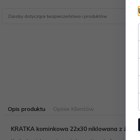
Zasoby dotyczące bezpieczeństwa i produktów
Opis produktu
Opinie Klientów
KRATKA kominkowa 22x30 niklowana z żaluz