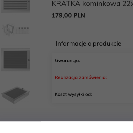
KRATKA kominkowa 22x3
179,
00
PLN
Informacje o produkcie
Gwarancja:
Realizacja zamówienia:
Koszt wysyłki od: