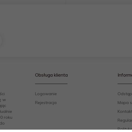
Obsługa klienta
Inform
ści
Logowanie
Odstąp
ę w
Rejestracja
Mapa s
ając
ualnie
Kontak
10 roku
Regula
 do
Polityk