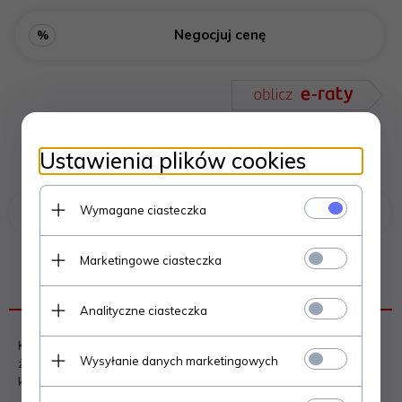
Negocjuj cenę
%
Ustawienia plików cookies
Wymagane ciasteczka
Poprzedni produkt
Następny produkt
Marketingowe ciasteczka
OPIS PRODUKTU
Analityczne ciasteczka
KRATKA kominkowa 17x30 mm szlifowana z
Wysyłanie danych marketingowych
żaluzją. Zapraszamy do zapoznania się z bogatą ofertą
kratek kominkowych ze szlifem