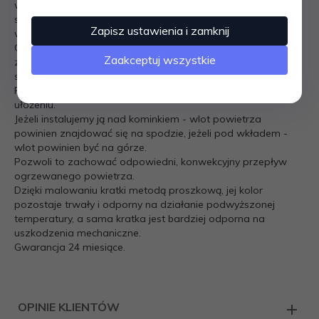
wyglądem, a jej podłużna forma sprawia, że doskonale
sprawdza się we wnętrzach utrzymanych w stylu
Zapisz ustawienia i zamknij
współczesnym.
Charakterystycznymi cechami modelu LUFT 45S są:
Zaakceptuj wszystkie
zamaskowany wlot powietrza – wykonany pod kątem 45
stopni oraz front bez widocznych łączeń.
Przy montażu kratki należy pamiętać o jej prawidłowym
ułożeniu.
Jeżeli instalujemy ją nad kominkiem - wlot powietrza
powinien znajdować się na spodzie, jeżeli pod wkładem -
wlot powinien być na górze.
Pozwoli to zachować odpowiedni, konwekcyjny przepływ
ogrzewanego powietrza.
Dzięki malowaniu kratki metodą proszkową, jej kolor
pozostaje trwały i odporny na działanie podwyższonej
temperatury, a sama kratka jest bardziej odporna na
uszkodzenia mechaniczne.
Gwarancja 24 miesiące.
OPINIE KLIENTÓW