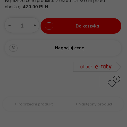
Najniższa cena produktu z ostatnich 30 dni przed
obniżką:
420.00 PLN
Do koszyka
+
Negocjuj cenę
%
Poprzedni produkt
Następny produkt