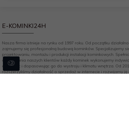
E-KOMINKI24H
Nasza firma istnieje na rynku od 1997 roku. Od początku działalno
zajmujemy się profesjonalną budową kominków. Specjalizujemy si
projektowaniu, montażu i produkcji instalacji kominkowych. Spełni
oczekiwania naszych klientów każdy kominek wykonujemy indywid
aranżując i dopasowując go do wystroju i klimatu wnętrza. Od 20
rozszerzyliśmy działalność o sprzedaż w internecie i rozwijamy ją
chwili obecnej. Nasza załoga na bieżąco doskonali swoją wiedzę i
praktykę co owocuje zdobytymi certyfikatami. Jesteśmy autoryz
przedstawicielem największych i najlepszych firm wkładów
kominkowych. NIP: 8272173173 REGON: 100465010
oprogramowanie sklepu internetowego