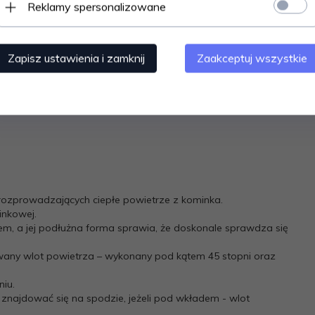
Reklamy spersonalizowane
lądem. Kratka posiada zamaskowany wlot powietrza –
zeń.
Zapisz ustawienia i zamknij
Zaakceptuj wszystkie
ozprowadzających ciepłe powietrze z kominka.
inkowej.
m, a jej podłużna forma sprawia, że doskonale sprawdza się
any wlot powietrza – wykonany pod kątem 45 stopni oraz
niu.
n znajdować się na spodzie, jeżeli pod wkładem - wlot