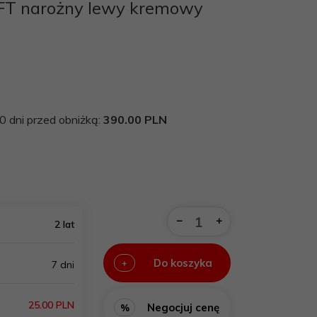
T narożny lewy kremowy
0 dni przed obniżką:
390.00 PLN
2 lat
Do koszyka
+
7 dni
25.00 PLN
Negocjuj cenę
%