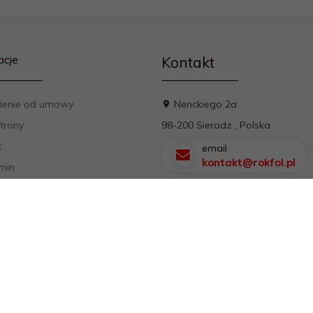
acje
Kontakt
ienie od umowy
Nenckiego 2a
trony
98-200
Sieradz
,
Polska
t
email
kontakt@rokfol.pl
min
a prywatności
y płatności
ienie od umowy
arz reklamacyjny