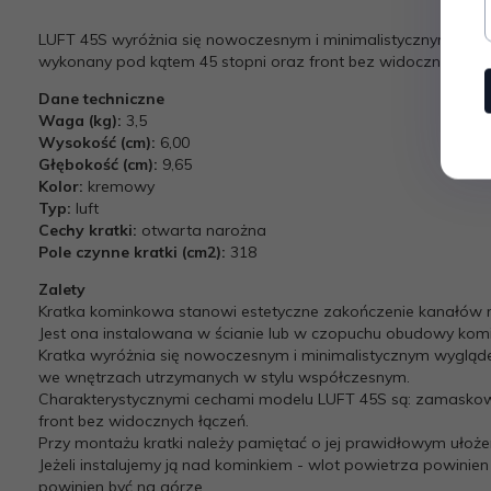
LUFT 45S wyróżnia się nowoczesnym i minimalistycznym wyg
wykonany pod kątem 45 stopni oraz front bez widocznych łąc
Dane techniczne
Waga (kg):
3,5
Wysokość (cm):
6,00
Głębokość (cm):
9,65
Kolor:
kremowy
Typ:
luft
Cechy kratki:
otwarta narożna
Pole czynne kratki (cm2):
318
Zalety
Kratka kominkowa stanowi estetyczne zakończenie kanałów r
Jest ona instalowana w ścianie lub w czopuchu obudowy kom
Kratka wyróżnia się nowoczesnym i minimalistycznym wygląde
we wnętrzach utrzymanych w stylu współczesnym.
Charakterystycznymi cechami modelu LUFT 45S są: zamaskow
front bez widocznych łączeń.
Przy montażu kratki należy pamiętać o jej prawidłowym ułoże
Jeżeli instalujemy ją nad kominkiem - wlot powietrza powinie
powinien być na górze.