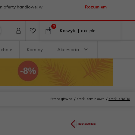
on oferty handlowej w
Rozumiem
0
Koszyk
|
pln
0.00
uchnie
Kominy
Akcesoria
Strona główna
Kratki Kominkowe
Kratki KRATKI