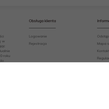
Obsługa klienta
Inform
ści
Logowanie
Odstąp
ę w
Rejestracja
Mapa s
ając
ualnie
Kontak
10 roku
Regula
 do
Polityk
owanym
Sposob
Odstąp
Formul