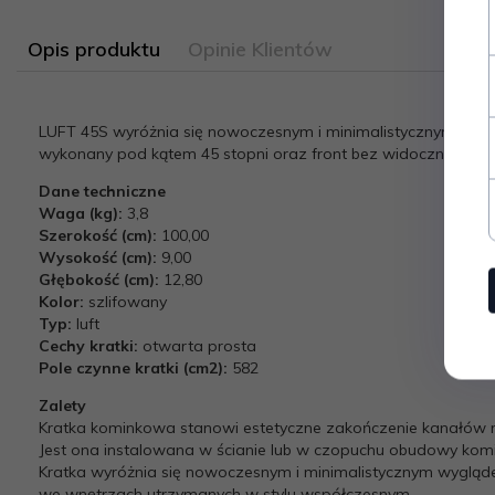
Opis produktu
Opinie Klientów
LUFT 45S wyróżnia się nowoczesnym i minimalistycznym wyg
wykonany pod kątem 45 stopni oraz front bez widocznych łąc
Dane techniczne
Waga (kg):
3,8
Szerokość (cm):
10
0,00
Wysokość (cm):
9,00
Głębokość (cm):
12,80
Kolor:
szlifowany
Typ:
luft
Cechy kratki:
otwarta prosta
Pole czynne kratki (cm2):
582
Zalety
Kratka kominkowa stanowi estetyczne zakończenie kanałów r
Jest ona instalowana w ścianie lub w czopuchu obudowy kom
Kratka wyróżnia się nowoczesnym i minimalistycznym wygląde
we wnętrzach utrzymanych w stylu współczesnym.