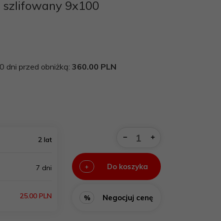
 szlifowany 9x100
0 dni przed obniżką:
360.00 PLN
2 lat
Do koszyka
+
7 dni
25.00 PLN
Negocjuj cenę
%