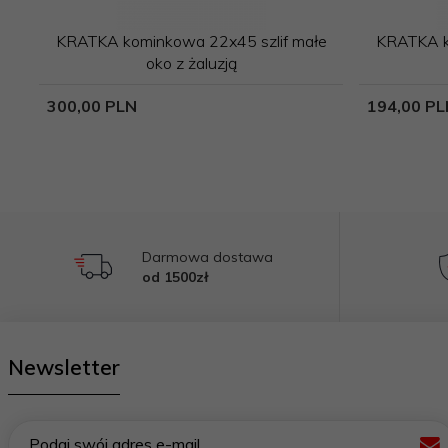
KRATKA kominkowa 22x45 szlif małe
KRATKA k
oko z żaluzją
300,
00
PLN
194,
00
PL
Darmowa dostawa
od 1500zł
Newsletter
Podaj swój adres e-mail..