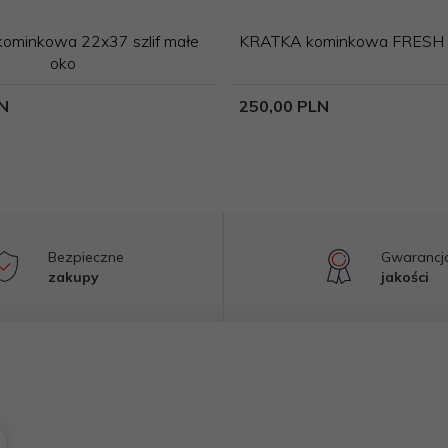
ominkowa 22x37 szlif małe
KRATKA kominkowa FRESH s
oko
N
250,
00
PLN
Bezpieczne
Gwarancj
zakupy
jakości