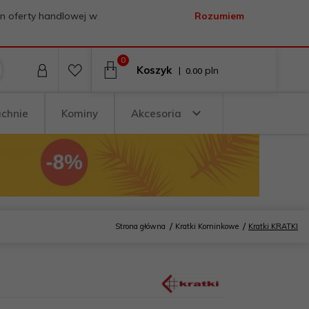
on oferty handlowej w
Rozumiem
0
Koszyk
|
pln
0.00
uchnie
Kominy
Akcesoria
Strona główna
Kratki Kominkowe
Kratki KRATKI