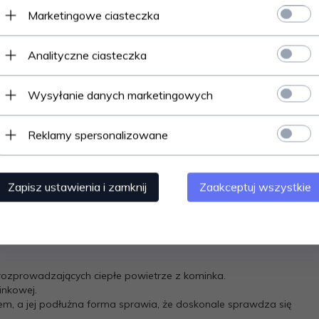
Marketingowe ciasteczka
Analityczne ciasteczka
lądem. Kratka posiada zamaskowany wlot powietrza –
Wysyłanie danych marketingowych
zeń.
Reklamy spersonalizowane
Zapisz ustawienia i zamknij
Zaakceptuj wszystkie
ozprowadzających ciepłe powietrze z kominka.
inkowej.
m, a jej podłużna forma sprawia, że doskonale sprawdza się