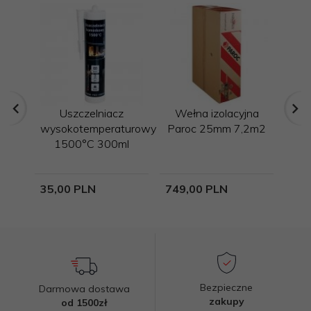
Uszczelniacz
Wełna izolacyjna
K
wysokotemperaturowy
Paroc 25mm 7,2m2
kom
1500°C 300ml
W
35,
00
PLN
749,
00
PLN
415
Bezpieczne
Darmowa dostawa
zakupy
od 1500zł