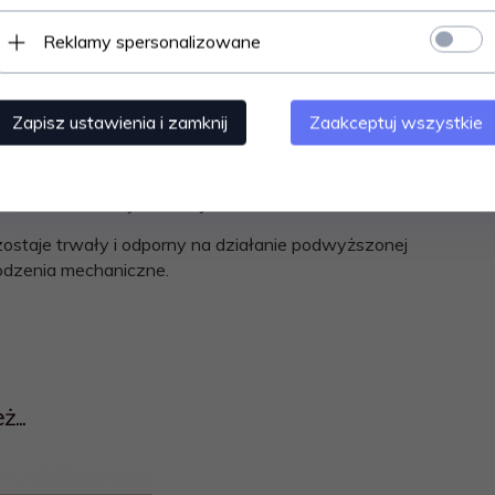
Reklamy spersonalizowane
ów rozprowadzających ciepłe powietrze z kominka.
kominkowej za pomocą kieszeni oraz giętkich
i demontaż
, np. na potrzeby jej oczyszczenia.
Zapisz ustawienia i zamknij
Zaakceptuj wszystkie
twością dopasować do każdego rodzaju wnętrza.
kład nieruchomych żaluzji.
pozostaje trwały i odporny na działanie podwyższonej
kodzenia mechaniczne.
...