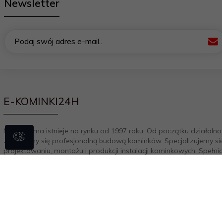
Newsletter
Podaj swój adres e-mail..
E-KOMINKI24H
Nasza firma istnieje na rynku od 1997 roku. Od początku działalno
zajmujemy się profesjonalną budową kominków. Specjalizujemy si
projektowaniu, montażu i produkcji instalacji kominkowych. Spełni
oczekiwania naszych klientów każdy kominek wykonujemy indywid
aranżując i dopasowując go do wystroju i klimatu wnętrza. Od 20
rozszerzyliśmy działalność o sprzedaż w internecie i rozwijamy ją
chwili obecnej. Nasza załoga na bieżąco doskonali swoją wiedzę i
praktykę co owocuje zdobytymi certyfikatami. Jesteśmy autoryz
przedstawicielem największych i najlepszych firm wkładów
kominkowych. NIP: 8272173173 REGON: 100465010