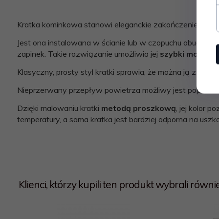
Kratka kominkowa stanowi eleganckie zakończenie kanał
Jest ona instalowana w ścianie lub w czopuchu obudowy 
zapinek. Takie rozwiązanie umożliwia jej
szybki montaż 
Klasyczny, prosty styl kratki sprawia, że można ją z ła
Nieprzerwany przepływ powietrza możliwy jest poprzez u
Dzięki malowaniu kratki
metodą proszkową
, jej kolor 
temperatury, a sama kratka jest bardziej odporna na usz
Klienci, którzy kupili ten produkt wybrali również