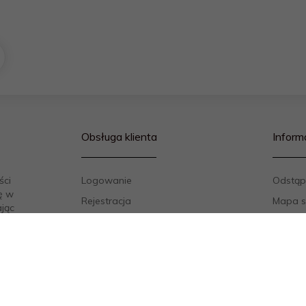
Obsługa klienta
Inform
ści
Logowanie
Odstąp
ę w
Rejestracja
Mapa s
ając
ualnie
Kontak
10 roku
Regula
 do
Polityk
owanym
Sposob
Odstąp