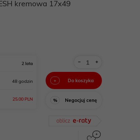
ESH kremowa 17x49
2 lata
Do koszyka
+
48 godzin
25.00 PLN
Negocjuj cenę
%