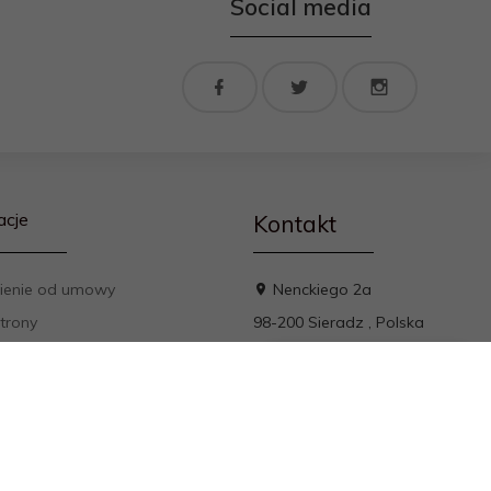
Social media
acje
Kontakt
ienie od umowy
Nenckiego 2a
trony
98-200
Sieradz
,
Polska
t
email
kontakt@rokfol.pl
min
a prywatności
y płatności
ienie od umowy