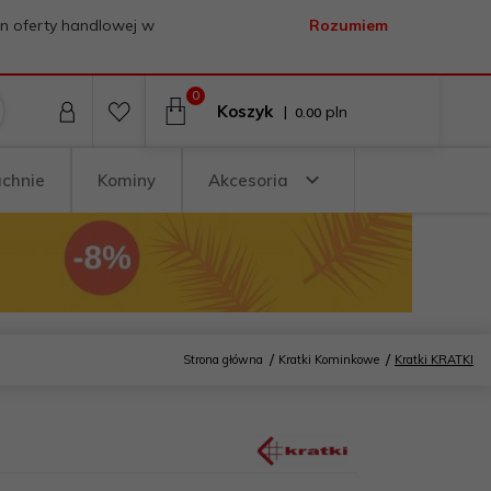
on oferty handlowej w
Rozumiem
0
Koszyk
|
pln
0.00
uchnie
Kominy
Akcesoria
Strona główna
Kratki Kominkowe
Kratki KRATKI