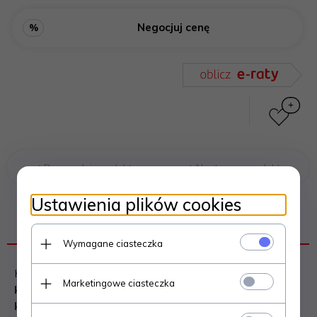
Negocjuj cenę
%
Poprzedni produkt
Następny produkt
Ustawienia plików cookies
OPIS PRODUKTU
Wymagane ciasteczka
Kratka kominkowa stanowi
eleganckie zakończenie
Marketingowe ciasteczka
kanałów rozprowadzających ciepłe powietrze z
kominka
.
Jest ona instalowana w ścianie lub w