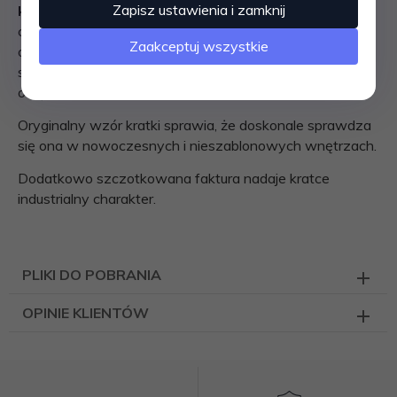
Zapisz ustawienia i zamknij
kominka
.
Jest ona instalowana w ścianie lub w
czopuchu obudowy kominkowej za pomocą kieszeni
Zaakceptuj wszystkie
oraz giętkich zapinek.
Takie rozwiązanie umożliwia jej
szybki montaż i demontaż, np. na potrzeby jej
oczyszczenia.
Oryginalny wzór kratki sprawia, że doskonale sprawdza
się ona w nowoczesnych i nieszablonowych wnętrzach.
Dodatkowo szczotkowana faktura nadaje kratce
industrialny charakter.
PLIKI DO POBRANIA
OPINIE KLIENTÓW