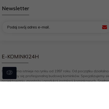
Newsletter
Podaj swój adres e-mail..
E-KOMINKI24H
Nasza firma istnieje na rynku od 1997 roku. Od początku działalno
zajmujemy się profesjonalną budową kominków. Specjalizujemy si
projektowaniu, montażu i produkcji instalacji kominkowych. Spełni
oczekiwania naszych klientów każdy kominek wykonujemy indywid
aranżując i dopasowując go do wystroju i klimatu wnętrza. Od 20
rozszerzyliśmy działalność o sprzedaż w internecie i rozwijamy ją
chwili obecnej. Nasza załoga na bieżąco doskonali swoją wiedzę i
praktykę co owocuje zdobytymi certyfikatami. Jesteśmy autoryz