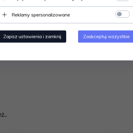
Reklamy spersonalizowane
akże stanowić element systemu dystrybucji
 pod kominek.
ączką.
Zapisz ustawienia i zamknij
Zaakceptuj wszystkie
...