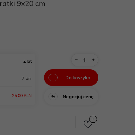
ratki 9x20 cm
2 lat
Do koszyka
+
7 dni
25.00 PLN
Negocjuj cenę
%