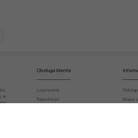
Obsługa klienta
Inform
ści
Logowanie
Odstąp
ę w
Rejestracja
Mapa s
ając
ualnie
Kontak
10 roku
Regula
 do
Polityk
owanym
Sposob