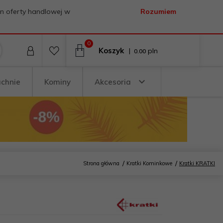
on oferty handlowej w
Rozumiem
0
Koszyk
|
pln
0.00
uchnie
Kominy
Akcesoria
Strona główna
Kratki Kominkowe
Kratki KRATKI