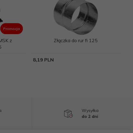
Promocja
MSK z
Złączka do rur fi 125
5
8,
19
PLN
a
Wysyłka
do 2 dni