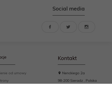
Social media
acje
Kontakt
ienie od umowy
Nenckiego 2a
trony
98-200
Sieradz
,
Polska
t
email
kontakt@rokfol.pl
min
a prywatności
y płatności