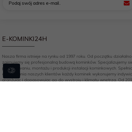
Podaj swój adres e-mail..
E-KOMINKI24H
Nasza firma istnieje na rynku od 1997 roku. Od początku działalno
zajmujemy się profesjonalną budową kominków. Specjalizujemy si
projektowaniu, montażu i produkcji instalacji kominkowych. Spełni
oczekiwania naszych klientów każdy kominek wykonujemy indywid
aranżując i dopasowując go do wystroju i klimatu wnętrza. Od 20
rozszerzyliśmy działalność o sprzedaż w internecie i rozwijamy ją
chwili obecnej. Nasza załoga na bieżąco doskonali swoją wiedzę i
praktykę co owocuje zdobytymi certyfikatami. Jesteśmy autoryz
przedstawicielem największych i najlepszych firm wkładów
kominkowych. NIP: 8272173173 REGON: 100465010
oprogramowanie sklepu internetowego