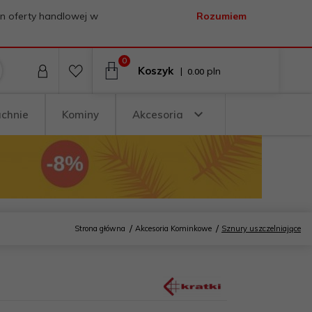
on oferty handlowej w
Rozumiem
0
Koszyk
|
pln
0.00
uchnie
Kominy
Akcesoria
Strona główna
Akcesoria Kominkowe
Sznury uszczelniające