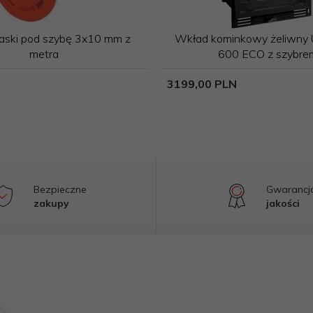
łaski pod szybę 3x10 mm z
Wkład kominkowy żeliwny
metra
600 ECO z szybre
3199,
00
PLN
Bezpieczne
Gwarancj
zakupy
jakości