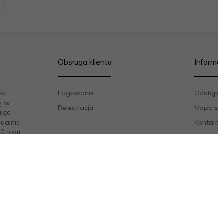
Obsługa klienta
Inform
ści
Logowanie
Odstąp
ę w
Rejestracja
Mapa s
ając
ualnie
Kontak
10 roku
Regula
 do
Polityk
owanym
Sposob
Odstąp
Formul