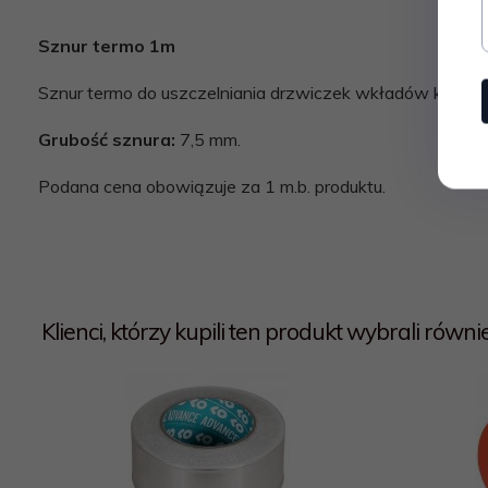
Sznur termo 1m
Sznur termo do uszczelniania drzwiczek wkładów komin
Grubość sznura:
7,5 mm.
Podana cena obowiązuje za 1 m.b. produktu.
Klienci, którzy kupili ten produkt wybrali również