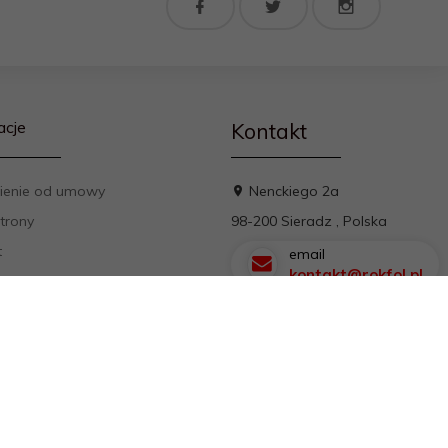
acje
Kontakt
ienie od umowy
Nenckiego 2a
trony
98-200
Sieradz
,
Polska
t
email
kontakt@rokfol.pl
min
a prywatności
y płatności
ienie od umowy
arz reklamacyjny