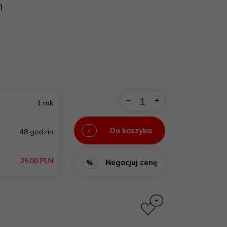
m
1 rok
Do koszyka
+
48 godzin
25.00 PLN
Negocjuj cenę
%