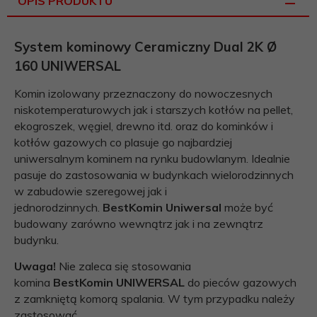
OPIS PRODUKTU
System kominowy Ceramiczny Dual 2K Ø
160 UNIWERSAL
Komin izolowany przeznaczony do nowoczesnych
niskotemperaturowych jak i starszych kotłów na pellet,
ekogroszek, węgiel, drewno itd. oraz do kominków i
kotłów gazowych co plasuje go najbardziej
uniwersalnym kominem na rynku budowlanym. Idealnie
pasuje do zastosowania w budynkach wielorodzinnych
w zabudowie szeregowej jak i
jednorodzinnych.
BestKomin
Uniwersal
może być
budowany zarówno wewnątrz jak i na zewnątrz
budynku.
Uwaga!
Nie zaleca się stosowania
komina
BestKomin
UNIWERSAL
do pieców gazowych
z zamkniętą komorą spalania. W tym przypadku należy
zastosować