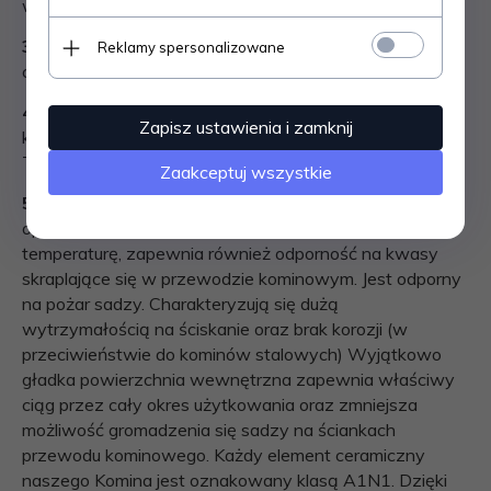
wodnej zawartej w spalinach.
3. WYCZYSTKA -
element służący do inspekcji i
Reklamy spersonalizowane
czyszczenia przewodu kominowego.
4. TRÓJNIK -
element umożliwiający podłączenie pieca,
Zapisz ustawienia i zamknij
kominka do komina. W zestawie trójnik pod kątem 90°.
Trójnik pod kątem 45° zamiennie za dopłatą.
Zaakceptuj wszystkie
5. PRZEWODY CERAMICZNE
- wkład ceramiczny
oprócz swojej doskonałej odporności na wysoką
temperaturę, zapewnia również odporność na kwasy
skraplające się w przewodzie kominowym. Jest odporny
na pożar sadzy. Charakteryzują się dużą
wytrzymałością na ściskanie oraz brak korozji (w
przeciwieństwie do kominów stalowych) Wyjątkowo
gładka powierzchnia wewnętrzna zapewnia właściwy
ciąg przez cały okres użytkowania oraz zmniejsza
możliwość gromadzenia się sadzy na ściankach
przewodu kominowego. Każdy element ceramiczny
naszego Komina jest oznakowany klasą A1N1. Dzięki