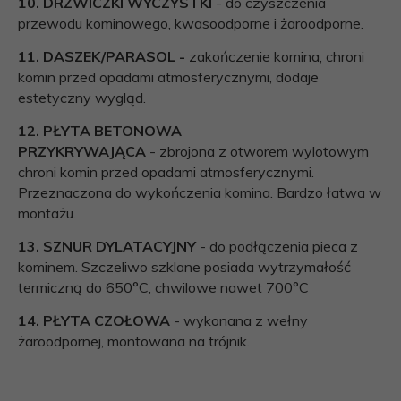
10. DRZWICZKI WYCZYSTKI
-
do czyszczenia
przewodu kominowego, kwasoodporne i żaroodporne.
11. DASZEK/PARASOL -
zakończenie komina, chroni
komin przed opadami atmosferycznymi, dodaje
estetyczny wygląd.
12. PŁYTA BETONOWA
PRZYKRYWAJĄCA
- zbrojona z otworem wylotowym
chroni komin przed opadami atmosferycznymi.
Przeznaczona do wykończenia komina. Bardzo łatwa w
montażu.
13. SZNUR DYLATACYJNY
- do podłączenia pieca z
kominem. Szczeliwo szklane posiada wytrzymałość
termiczną do 650°C, chwilowe nawet 700°C
14. PŁYTA CZOŁOWA
- wykonana z wełny
żaroodpornej, montowana na trójnik.