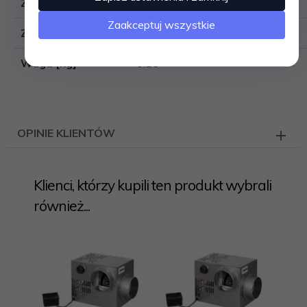
Zasilanie
230 V
Zaakceptuj wszystkie
Zakres regulacji
10 - 100% prędkości obrotowej
Waga [kg]
0.15
OPINIE KLIENTÓW
Klienci, którzy kupili ten produkt wybrali
również...