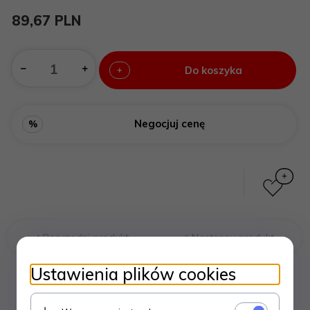
89,
67
PLN
Do koszyka
+
Negocjuj cenę
%
Poprzedni produkt
Następny produkt
Ustawienia plików cookies
OPIS PRODUKTU