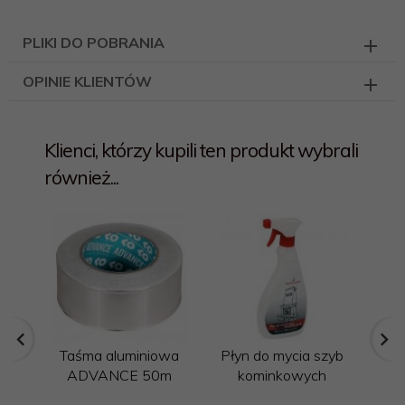
PLIKI DO POBRANIA
OPINIE KLIENTÓW
Klienci, którzy kupili ten produkt wybrali
również...
Taśma aluminiowa
Płyn do mycia szyb
ADVANCE 50m
kominkowych
wys
1