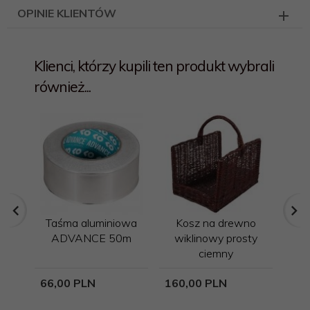
OPINIE KLIENTÓW
Klienci, którzy kupili ten produkt wybrali
również...
Taśma aluminiowa
Kosz na drewno
Ap
ADVANCE 50m
wiklinowy prosty
AN
ciemny
66,
00
PLN
160,
00
PLN
115