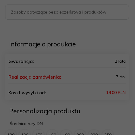
Zasoby dotyczące bezpieczeństwa i produktów
Informacje o produkcie
Gwarancja:
2 lata
Realizacja zamówienia:
7 dni
Koszt wysyłki od:
19.00 PLN
Personalizacja produktu
Średnica rury DN:
120
130
150
160
180
200
220
250