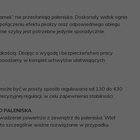
ek” nie przesłaniają paleniska. Doskonały widok ognia
połączeniu efektu pirolizy oraz odpowiedniego obiegu
ie szyby jest potrzebne jedynie sporadycznie.
jakością. Dbając o wygodę i bezpieczeństwo pracy
yposażamy w komplet uchwytów ułatwiających
u może być w prosty sposób regulowana od 130 do 430
zyjnej regulacji, w celu zapewnienia stabilności.
O PALENISKA
adzenie powietrza z zewnątrz do paleniska. Wlot
t to szczególnie ważne rozwiązanie w przypadku