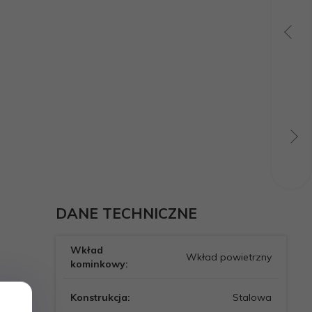
DANE TECHNICZNE
Wkład
Wkład powietrzny
kominkowy:
Konstrukcja:
Stalowa