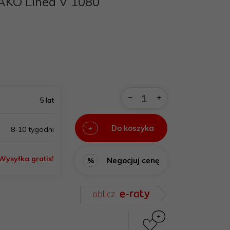
KO Linea V 1080
5 lat
Do koszyka
+
8-10 tygodni
Wysyłka gratis!
Negocjuj cenę
%