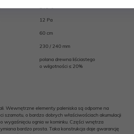
n
241°C
12 Pa
60 cm
230 / 240 mm
polana drewna liściastego
o wilgotności ≤ 20%
ali. Wewnętrzne elementy paleniska są odporne na
ci szamotu, o bardzo dobrych właściwościach akumulacji
 po wygaśnięciu ognia w kominku. Części wnętrza
wymiana bardzo prosta. Taka konstrukcja daje gwarancję