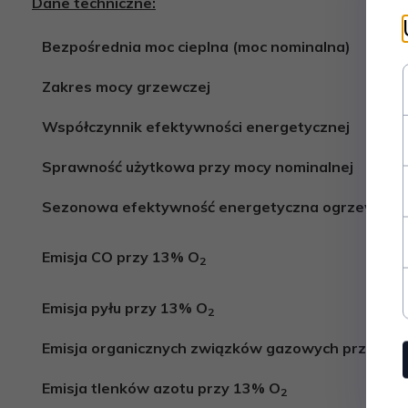
Dane techniczne:
Bezpośrednia moc cieplna (moc nominalna)
Zakres mocy grzewczej
Współczynnik efektywności energetycznej
Sprawność użytkowa przy mocy nominalnej
Sezonowa efektywność energetyczna ogrzewania
Emisja CO przy 13% O
2
Emisja pyłu przy 13% O
2
Emisja organicznych związków gazowych przy 13
Emisja tlenków azotu przy 13% O
2