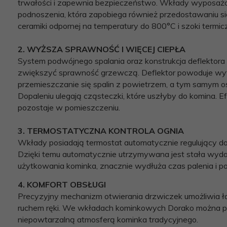
trwałości i zapewnia bezpieczeństwo. Wkłady wyposaż
podnoszenia, która zapobiega również przedostawaniu s
ceramiki odpornej na temperatury do 800°C i szoki termic
2. WYŻSZA SPRAWNOŚĆ I WIĘCEJ CIEPŁA
System podwójnego spalania oraz konstrukcja deflektora
zwiększyć sprawność grzewczą. Deflektor powoduje wy
przemieszczanie się spalin z powietrzem, a tym samym os
Dopaleniu ulegają cząsteczki, które uszłyby do komina. Efe
pozostaje w pomieszczeniu.
3. TERMOSTATYCZNA KONTROLA OGNIA
Wkłady posiadają termostat automatycznie regulujący do
Dzięki temu automatycznie utrzymywana jest stała wyda
użytkowania kominka, znacznie wydłuża czas palenia i
4. KOMFORT OBSŁUGI
Precyzyjny mechanizm otwierania drzwiczek umożliwia ła
ruchem ręki. We wkładach kominkowych Dorako można pali
niepowtarzalną atmosferą kominka tradycyjnego.