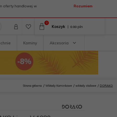
on oferty handlowej w
Rozumiem
0
Koszyk
|
pln
0.00
uchnie
Kominy
Akcesoria
Strona główna
Wkłady Kominkowe
wkłady stalowe
DORAKO