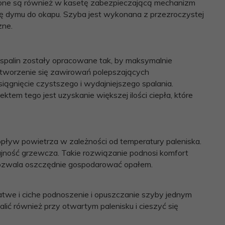
one są również w kasetę zabezpieczającą mechanizm
ię dymu do okapu. Szyba jest wykonana z przezroczystej
zne.
 spalin zostały opracowane tak, by maksymalnie
tworzenie się zawirowań polepszających
iągnięcie czystszego i wydajniejszego spalania.
ktem tego jest uzyskanie większej ilości ciepła, które
pływ powietrza w zależności od temperatury paleniska.
jność grzewcza. Takie rozwiązanie podnosi komfort
 pozwala oszczędnie gospodarować opałem.
twe i ciche podnoszenie i opuszczanie szyby jednym
ć również przy otwartym palenisku i cieszyć się