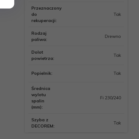
Przeznaczony
do
Tak
rekuperacji:
Rodzaj
Drewno
paliwa:
Dolot
Tak
powietrza:
Popielnik:
Tak
Średnica
wylotu
Fi 230/240
spalin
(mm):
Szyba z
Tak
DECOREM: