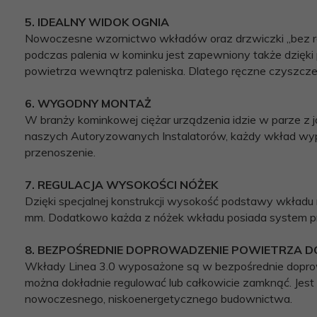
5. IDEALNY WIDOK OGNIA
Nowoczesne wzornictwo wkładów oraz drzwiczki „bez ram
podczas palenia w kominku jest zapewniony także dzięki 
powietrza wewnątrz paleniska. Dlatego ręczne czyszczen
6. WYGODNY MONTAŻ
W branży kominkowej ciężar urządzenia idzie w parze z 
naszych Autoryzowanych Instalatorów, każdy wkład w
przenoszenie.
7. REGULACJA WYSOKOŚCI NÓŻEK
Dzięki specjalnej konstrukcji wysokość podstawy wkład
mm. Dodatkowo każda z nóżek wkładu posiada system precy
8. BEZPOŚREDNIE DOPROWADZENIE POWIETRZA D
Wkłady Linea 3.0 wyposażone są w bezpośrednie doprow
można dokładnie regulować lub całkowicie zamknąć. Jes
nowoczesnego, niskoenergetycznego budownictwa.