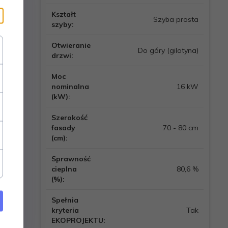
Kształt
Szyba prosta
szyby:
Otwieranie
Do góry (gilotyna)
drzwi:
Moc
nominalna
16 kW
(kW):
Szerokość
fasady
70 - 80 cm
(cm):
Sprawność
cieplna
80,6 %
(%):
Spełnia
kryteria
Tak
EKOPROJEKTU: