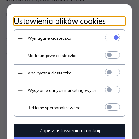
Jej główną zaletą jest łatwy i szybki montaż. Instalację
ramki można wykonać samemu.
Ustawienia plików cookies
Dane techniczne:
Waga (kg) 4.73
Wymagane ciasteczka
Szerokość (cm) 75.7
Wysokość (cm) 56.7
Głębokość (cm) 10
Marketingowe ciasteczka
Analityczne ciasteczka
Wysyłanie danych marketingowych
Reklamy spersonalizowane
OPINIE KLIENTÓW
Zapisz ustawienia i zamknij