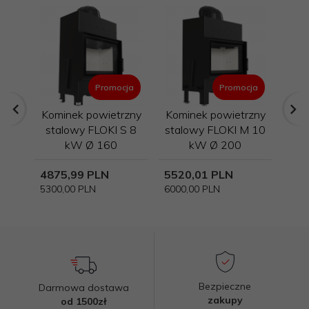
Promocja
Promocja
Kominek powietrzny
Kominek powietrzny
stalowy FLOKI S 8
stalowy FLOKI M 10
wk
kW Ø 160
kW Ø 200
4875,
99
PLN
5520,
01
PLN
210
5300,00 PLN
6000,00 PLN
Bezpieczne
Darmowa dostawa
zakupy
od 1500zł