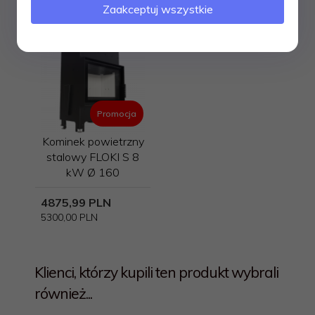
Polecamy
Zaakceptuj wszystkie
Promocja
Kominek powietrzny
stalowy FLOKI S 8
kW Ø 160
4875,
99
PLN
5300,00 PLN
Klienci, którzy kupili ten produkt wybrali
również...