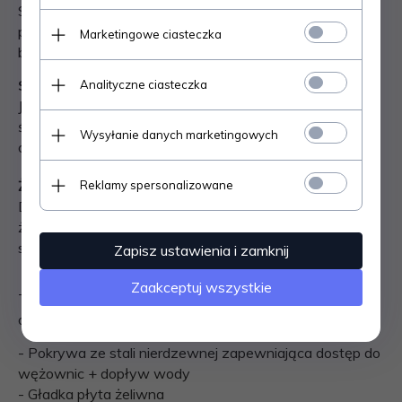
System zasysania powietrza, który pobiera świeże
powietrze do spalania z zewnątrz, wprowadzając je
Marketingowe ciasteczka
bezpośrednio do regulatorów powietrza do spalania.
System czyszczenia szkła
Analityczne ciasteczka
Jest to system, który dzięki specjalnej, podgrzanej
ścieżce powietrza skutecznie zapobiega tworzeniu się
Wysyłanie danych marketingowych
osadów na szybie drzwiczek przeciwpożarowych.
Żeliwne drzwiczki
Reklamy spersonalizowane
Drzwiczki produktów wykonane z wysokiej jakości
żeliwa są niezmienne w czasie i gwarantują stałą
szczelność.
Zapisz ustawienia i zamknij
Zaakceptuj wszystkie
Termokuchenka opalana drewnem z systemem
otwartego naczynia i obiegiem zamkniętym.
- Pokrywa ze stali nierdzewnej zapewniająca dostęp do
wężownic + dopływ wody
- Gładka płyta żeliwna