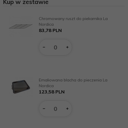
Kup w zestawie
Chromowany ruszt do piekarnika La
W
Nordica
83,
78
PLN
Ilość
dla
produktu
15328
Emaliowana blacha do pieczenia La
W
Nordica
123,
58
PLN
Ilość
dla
produktu
15330