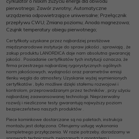
cyrkulator o niskim zużyciu energii dla obwodu
pierwotnego; Zawór zwrotny; Automatyczne
urządzenia odpowietrzające uniwersalne; Przełącznik
przepływu CWU; Zmiana poziomu; Anoda magnezowa;
Czujnik temperatury obiegu pierwotnego;
Certyfikaty uzyskane przez najbardziej prestiżowe
międzynarodowe instytucje do spraw jakości , sprawiają , że
zakup produktu LANORDICA daje nam absolutna gwarancję
jakości . Posiadanie certyfikatów tych instytucji oznacza, że
firma przestrzega najbardziej rygorystycznych ogólnych
norm jakościowych, wydajności oraz parametrów emisji
tlenku węgla do atmosfery. Uzyskanie wyżej wymienionych
certyfikatów , było możliwe dzięki stałemu rozwojowi i
kontrolom, przeprowadzanym przez techników , przy użyciu
najbardziej zaawansowanej technologii. Nieprzerwalny
rozwój i niezliczone testy gwarantują najwyższy poziom
bezpieczeństwa naszych produktów .
Piece kominkowe dostarczane są na paletach, instrukcja
montażu jest dołączona. Oferujemy usługę wykonania
kompletnego przyłączenia. W razie potrzeby, doradzamy w
sprawach technicznych związanych z montażem i