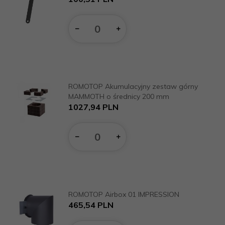
Ilość
dla
produktu
13113
ROMOTOP Akumulacyjny zestaw górny
MAMMOTH o średnicy 200 mm
1027,
94
PLN
Ilość
dla
produktu
13119
ROMOTOP Airbox 01 IMPRESSION
465,
54
PLN