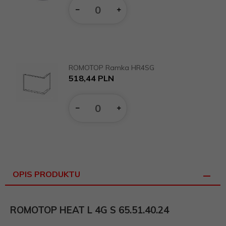
Ilość
dla
produktu
13154
ROMOTOP Ramka HR4SG
R
518,
44
PLN
Ilość
dla
produktu
16034
OPIS PRODUKTU
ROMOTOP HEAT L 4G S 65.51.40.24