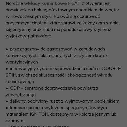
Narożne
wkłady kominkowe
HEAT z otwieraniem
drzwiczek na bok są efektownym dodatkiem do wnętrz
w nowoczesnym stylu. Pozwól się oczarować
przyjemnym ciepłem, które sprawi, że każdy dom stanie
się przytulny oraz nada mu ponadczasowy styl oraz
wyjątkową atmosferę.
• przeznaczony do zastosowań w zabudowach
konwekcyjnych i akumulacyjnych z użyciem kratek
wentylacyjnych
• innowacyjny system odprowadzania spalin - DOUBLE
SPIN, zwiększa skuteczność i ekologiczność wkładu
kominkowego
• CDP – centralne doprowadzenie powietrza
zewnętrznego
• żeliwny, odchylany ruszt z wyjmowanym popielnikiem
• k
omora spalania wyłożona specjalnym trwałym
materiałem IGNITON, dostępnym w kolorze jasnym lub
czarnym
• szyba narożna lewa łączona