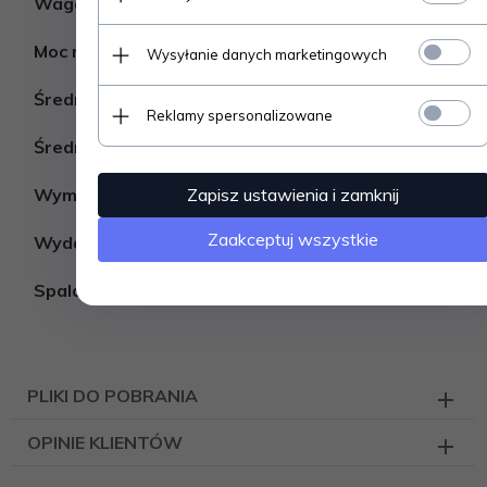
Waga
162 kg
Moc regulowana
5.2-13.5 kW
Wysyłanie danych marketingowych
Średnica wylotu spalin
200 mm
Reklamy spersonalizowane
Średnica wylotu CDP
150 mm
Zapisz ustawienia i zamknij
Wymagana siła ciągu
12 Pa
Zaakceptuj wszystkie
Wydajność
81 %
Spalanie drewna (kg/godz.)
3,1 kg/h
PLIKI DO POBRANIA
OPINIE KLIENTÓW