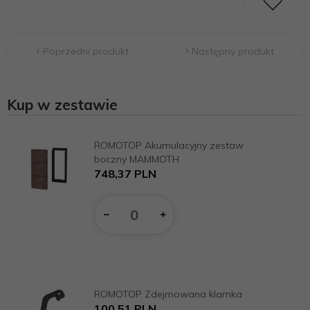
Poprzedni produkt
Następny produkt
Kup w zestawie
ROMOTOP Akumulacyjny zestaw
boczny MAMMOTH
748,
37
PLN
Ilość
dla
produktu
13110
ROMOTOP Zdejmowana klamka
100,
51
PLN