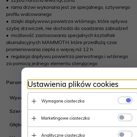
• rama drzwi wykonana jest ze specjalnego, sztywnego
profilu walcowanego
• dzięki dopływowi powietrza wtórnego, które opływa
szybę drzwiczek, nie dochodzi do osadzania zabrudzeń
• możliwość zastosowania specjalnych kształtek
akumulacyjnych MAMMOTH, które przedłużą czas
promieniowania ciepła o więcej niż 12 h
• regulacja dopływu powietrza pierwotnego i wtórnego
za pomocą jednego elementu sterującego
Parametry techniczne
Ustawienia plików cookies
Wysokość
1206 mm
Wymagane ciasteczka
Szerokość
768 mm
Marketingowe ciasteczka
Głębokość
522 mm
Analityczne ciasteczka