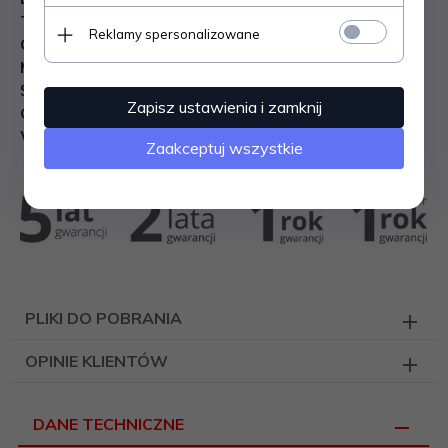
Temperatura spalin:
310°C
Reklamy spersonalizowane
Ciąg kominowy
: 12±2 Pa
Maksymalna długość polan:
400 mm
Średnica dolotu powietrza
: 125 mm
Zapisz ustawienia i zamknij
Gwarancja:
5 lat
Waga:
~172 kg
Zaakceptuj wszystkie
PLIKI DO POBRANIA
OPINIE KLIENTÓW
DANE TECHNICZNE