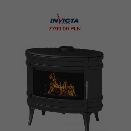
7799,
00
PLN