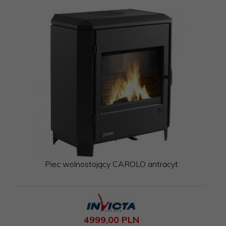
Piec wolnostojący CAROLO antracyt
4999,
00
PLN