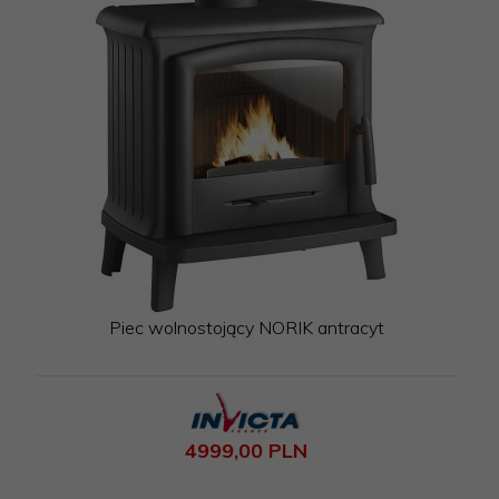
Piec wolnostojący NORIK antracyt
4999,
00
PLN