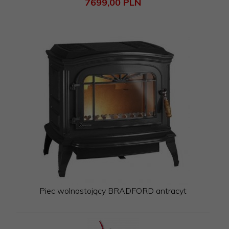
7699,
00
PLN
Piec wolnostojący BRADFORD antracyt