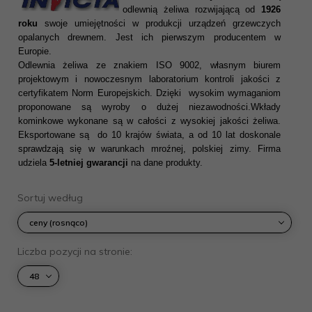
odlewnią żeliwa rozwijającą od
1926
roku
swoje umiejętności w produkcji urządzeń grzewczych
opalanych drewnem. Jest ich pierwszym producentem w
Europie.
Odlewnia żeliwa ze znakiem ISO 9002, własnym biurem
projektowym i nowoczesnym laboratorium kontroli jakości z
certyfikatem Norm Europejskich. Dzięki wysokim wymaganiom
proponowane są wyroby o dużej niezawodności.Wkłady
kominkowe wykonane są w całości z wysokiej jakości żeliwa.
Eksportowane są do 10 krajów świata, a od 10 lat doskonale
sprawdzają się w warunkach mroźnej, polskiej zimy. Firma
udziela
5-letniej gwarancji
na dane produkty.
sort
Sortuj według
ceny (rosnąco)
pop
Liczba pozycji na stronie:
48