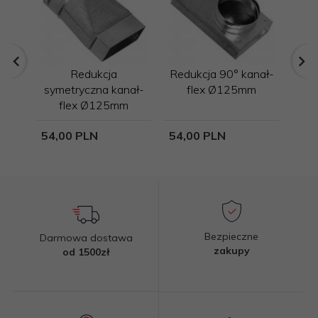
Redukcja
Redukcja 90° kanał-
Szn
symetryczna kanał-
flex Ø125mm
flex Ø125mm
54,
00
PLN
54,
00
PLN
12,
Bezpieczne
Darmowa dostawa
zakupy
od 1500zł