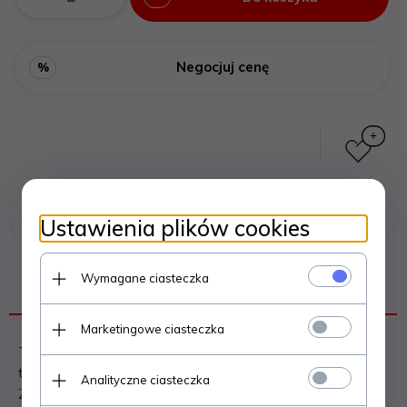
Negocjuj cenę
%
Poprzedni produkt
Następny produkt
Ustawienia plików cookies
Wymagane ciasteczka
OPIS PRODUKTU
Marketingowe ciasteczka
Taśma aluminiowa jednostronnie klejąca odporna na
temperaturę do 350°C.
Analityczne ciasteczka
Znajduje zastosowanie w montażu
urządzeń