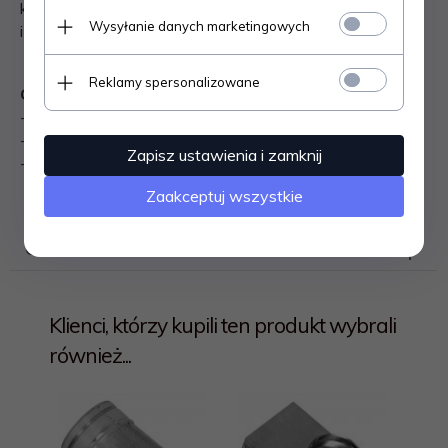
klimatyzacyjnych, wentylacyjnych oraz do klejenia
Wysyłanie danych marketingowych
izolacji kominków.
Reklamy spersonalizowane
Charakterystyka:
- odporność: do 350°C
- długość: 50 m
Zapisz ustawienia i zamknij
- szerokość: 50 mm
Zaakceptuj wszystkie
OPINIE KLIENTÓW
Klienci, którzy kupili ten produkt wybrali
również...