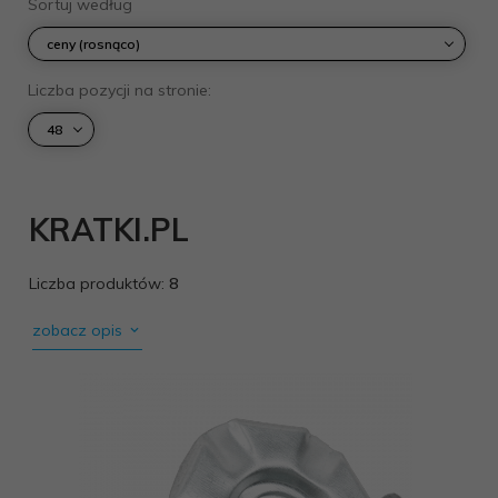
sort
Sortuj według
ceny (rosnąco)
pop
Liczba pozycji na stronie:
48
KRATKI.PL
Liczba produktów:
8
zobacz opis