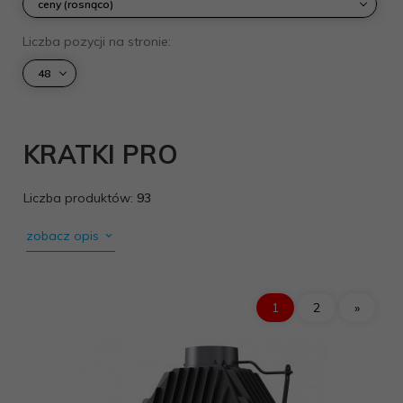
ceny (rosnąco)
pop
Liczba pozycji na stronie:
48
KRATKI PRO
Liczba produktów:
93
zobacz opis
1
2
»