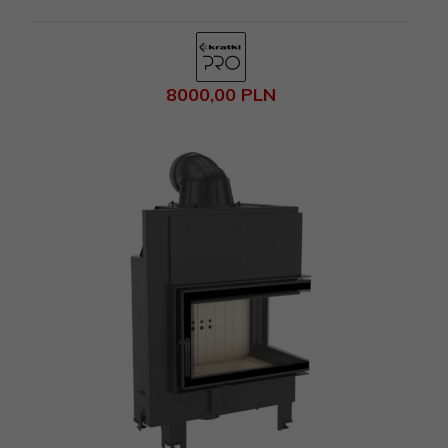
8000,
00
PLN