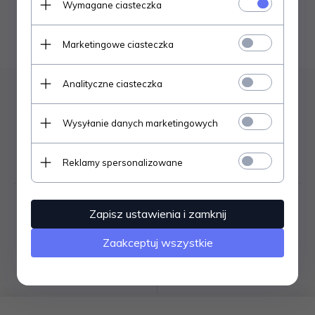
Wymagane ciasteczka
korzystając z zaawansowanych filtrów.
szukanie zaawansowane
Marketingowe ciasteczka
Analityczne ciasteczka
Wysyłanie danych marketingowych
Bezpieczne
Darmowa dostawa
zakupy
od 1500zł
Reklamy spersonalizowane
Zapisz ustawienia i zamknij
Wysyłka
Zaakceptuj wszystkie
Gwarancja
do 2 dni
jakości