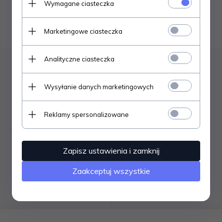
Wymagane ciasteczka
korzystając z zaawansowanych filtrów.
szukanie zaawansowane
Marketingowe ciasteczka
Analityczne ciasteczka
Wysyłanie danych marketingowych
Bezpieczne
Darmowa dostawa
zakupy
od 1500zł
Reklamy spersonalizowane
Zapisz ustawienia i zamknij
Wysyłka
Zaakceptuj wszystkie
Gwarancja
do 2 dni
jakości